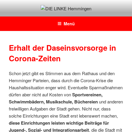
Zum
Inhalt
DIE LINKE Hemmingen
Daniel Josten, DIE LINKE im Rat der Stadt Hemmingen
springen
Menü
Erhalt der Daseinsvorsorge in
Corona-Zeiten
Schon jetzt gibt es Stimmen aus dem Rathaus und den
Hemminger Parteien, dass durch die Corona-Krise die
Haushaltssituation enger wird. Eventuelle Sparmaßnahmen
dürfen aber nicht auf Kosten von
Sportvereinen,
Schwimmbädern, Musikschule, Büchereien
und anderen
freiwilligen Aufgaben der Stadt gehen. Nicht nur, dass
solche Einrichtungen eine Stadt erst lebenswert machen,
diese Einrichtungen leisten wichtige Beiträge für
Jugend-, Sozial- und Integrationsarbeit
, die die Stadt mit