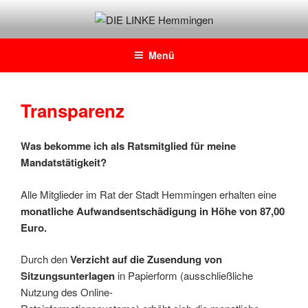
Zum
Inhalt
DIE LINKE Hemmingen
Daniel Josten, DIE LINKE im Rat der Stadt Hemmingen
springen
Menü
Transparenz
Was bekomme ich als Ratsmitglied für meine
Mandatstätigkeit?
Alle Mitglieder im Rat der Stadt Hemmingen erhalten eine
monatliche Aufwandsentschädigung in Höhe von 87,00
Euro.
Durch den
Verzicht auf die Zusendung von
Sitzungsunterlagen
in Papierform (ausschließliche
Nutzung des Online-