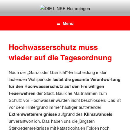
Zum
Inhalt
DIE LINKE Hemmingen
Daniel Josten, DIE LINKE im Rat der Stadt Hemmingen
springen
Menü
Hochwasserschutz muss
wieder auf die Tagesordnung
Nach der „Ganz oder Garnicht“-Entscheidung in der
laufenden Wahlperiode
lastet die gesamte Verantwortung
für den Hochwasserschutz auf den Freiwilligen
Feuerwehren
der Stadt. Bauliche Maßnahmen zum
Schutz vor Hochwasser wurden nicht beschlossen. Das ist
vor dem Hintergrund immer häufiger auftretender
Extremwetterereignisse
aufgrund des
Klimawandels
unverantwortlich. Das haben uns die jüngsten
Starkregenereignisse mit katastrophalen Folgen noch