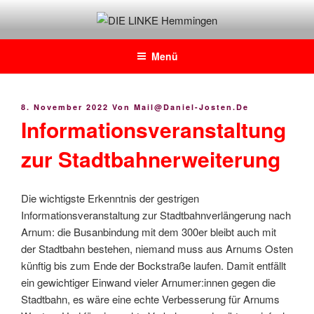
Zum
Inhalt
DIE LINKE Hemmingen
Daniel Josten, DIE LINKE im Rat der Stadt Hemmingen
springen
Menü
Veröffentlicht
8. November 2022
Von
Mail@daniel-Josten.de
Am
Informationsveranstaltung
zur Stadtbahnerweiterung
Die wichtigste Erkenntnis der gestrigen
Informationsveranstaltung zur Stadtbahnverlängerung nach
Arnum: die Busanbindung mit dem 300er bleibt auch mit
der Stadtbahn bestehen, niemand muss aus Arnums Osten
künftig bis zum Ende der Bockstraße laufen. Damit entfällt
ein gewichtiger Einwand vieler Arnumer:innen gegen die
Stadtbahn, es wäre eine echte Verbesserung für Arnums