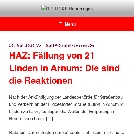
Zum
Inhalt
DIE LINKE Hemmingen
Daniel Josten, DIE LINKE im Rat der Stadt Hemmingen
springen
Menü
Veröffentlicht
25. Mai 2025
Von
Mail@daniel-Josten.de
Am
HAZ: Fällung von 21
Linden in Arnum: Die sind
die Reaktionen
Nach der Ankündigung der Landesbehörde für Straßenbau
und Verkehr, an der Hiddestorfer Straße (L389) in Arnum 21
Linden zu fällen, schlagen die Wellen der Empörung in
Hemmingen hoch. […]
Ratsherr Daniel Josten (Linke) sagte: „Ich frage mich, hätte