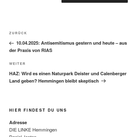
Beitragsnavigation
Vorheriger
ZURÜCK
Beitrag
10.04.2025: Antisemitismus gestern und heute – aus
der Praxis von RIAS
Nächster
WEITER
Beitrag
HAZ: Wird es einen Naturpark Deister und Calenberger
Land geben? Hemmingen bleibt skeptisch
HIER FINDEST DU UNS
Adresse
DIE LINKE Hemmingen
Daniel Josten