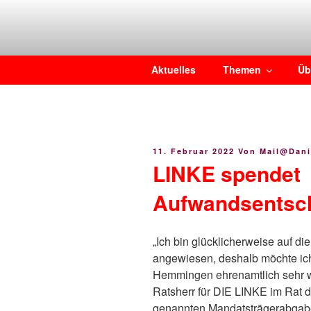
Zum
Inhalt
springen
DIE LINKE Hemminge
Daniel Josten, DIE LINKE im Rat der Stadt Hemmingen
Aktuelles
Themen
Üb
Veröffentlicht
11. Februar 2022
Von
Mail@dani
Am
LINKE spendet
Aufwandsentsc
„Ich bin glücklicherweise auf d
angewiesen, deshalb möchte ich 
Hemmingen ehrenamtlich sehr wic
Ratsherr für DIE LINKE im Rat 
genannten Mandatsträgerabgabe,