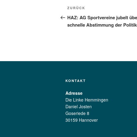
Beitragsnavigation
Vorheriger
ZURÜCK
Beitrag
HAZ: AG Sportvereine jubelt übe
schnelle Abstimmung der Politik
KONTAKT
Adresse
Die Linke Hemmingen
Daniel Josten
Goseriede 8
30159 Hannover