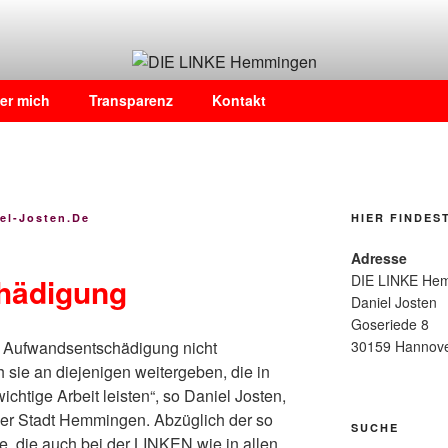
n
er mich
Transparenz
Kontakt
el-Josten.de
HIER FINDES
Adresse
hädigung
DIE LINKE He
Daniel Josten
Goseriede 8
30159 Hannov
ie Aufwandsentschädigung nicht
sie an diejenigen weitergeben, die in
htige Arbeit leisten“, so Daniel Josten,
der Stadt Hemmingen. Abzüglich der so
SUCHE
 die auch bei der LINKEN wie in allen